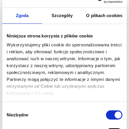
Popularne artykuły
Zgoda
Szczegóły
O plikach cookies
09 LIPCA, 2024
Największe zagrożenia cybernetyczne w
Niniejsza strona korzysta z plików cookie
2024 roku i trendy w zabezpieczeniach
Wykorzystujemy pliki cookie do spersonalizowania treści
22 CZERWCA, 2024
i reklam, aby oferować funkcje społecznościowe i
Jak zautomatyzować procesy biznesowe w
analizować ruch w naszej witrynie. Informacje o tym, jak
firmie?
korzystasz z naszej witryny, udostępniamy partnerom
społecznościowym, reklamowym i analitycznym.
22 CZERWCA, 2024
Partnerzy mogą połączyć te informacje z innymi danymi
FortiLink NAC vs FortiNAC
otrzymanymi od Ciebie lub uzyskanymi podczas
korzystania z ich usług.
Kategorie
Wybór
Niezbędne
zgody
Bezpieczeństwo