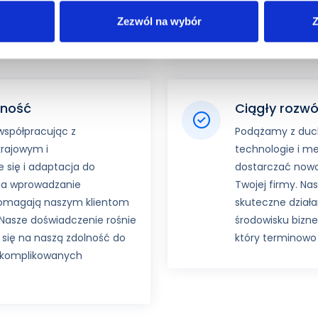
wi oferujemy rozwiązania
rozwiązanie pro
Zezwól na wybór
Z
ch potrzeb.
borykasz.
jność
Ciągły rozwó
 współpracując z
Podążamy z duch
krajowym i
technologie i me
się i adaptacja do
dostarczać nowoc
na wprowadzanie
Twojej firmy. Na
pomagają naszym klientom
skuteczne dział
 Nasze doświadczenie rośnie
środowisku biz
 się na naszą zdolność do
który terminowo 
 skomplikowanych