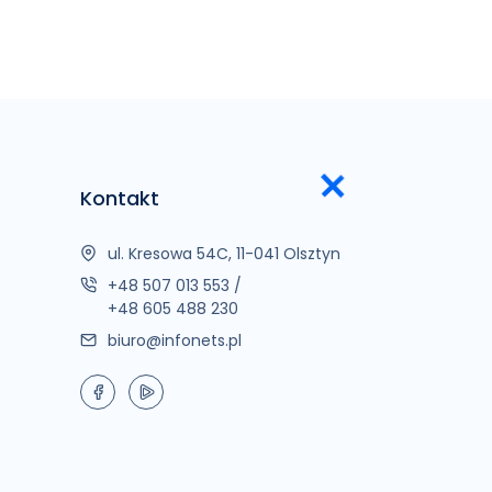
Kontakt
ul. Kresowa 54C, 11-041 Olsztyn
+48 507 013 553
/
+48 605 488 230
biuro@infonets.pl