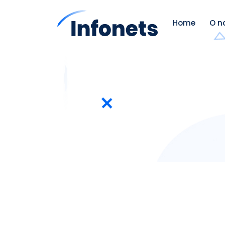
Home
O n