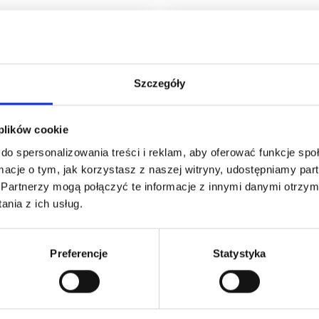
potrzeb
Profesjonaln
T zaczyna się od dogłębnej
Oferujemy szero
. Zależy nam na pełnym
outsourcing IT. 
Szczegóły
 dostarczyć najbardziej
zapewnić kompl
yczne, które będą wspierać
wsparcie informa
 plików cookie
wdrożenia.
do spersonalizowania treści i reklam, aby oferować funkcje sp
ormacje o tym, jak korzystasz z naszej witryny, udostępniamy p
Partnerzy mogą połączyć te informacje z innymi danymi otrzym
nia z ich usług.
Indywidualne
byliśmy zaufanie wielu
Wiemy, że każdy
Preferencje
Statystyka
awodność i jakość
nasza oferta jes
łada się z
potrzeb. Słuch
 gotowych pomóc w
w konkretne dzia
 Nasze podejście to pełna
Naszym celem je